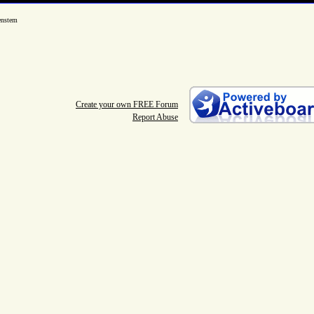
enstem
Create your own FREE Forum
Report Abuse