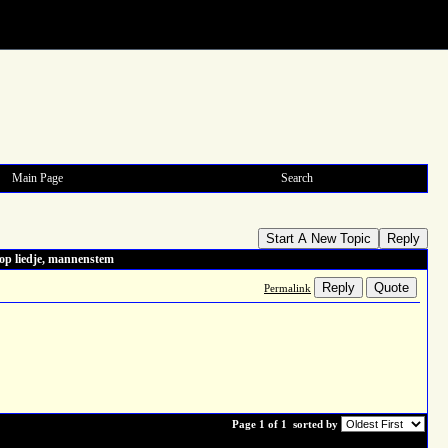
Main Page
Search
Start A New Topic
Reply
op liedje, mannenstem
Reply
Quote
Permalink
Page 1 of 1
sorted by