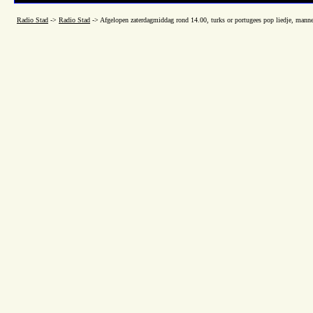
Radio Stad
->
Radio Stad
->
Afgelopen zaterdagmiddag rond 14.00, turks or portugees pop liedje, mann