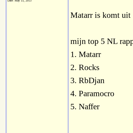
Date:
May 15, 2013
Matarr is komt uit d
mijn top 5 NL rapp
1. Matarr
2. Rocks
3. RbDjan
4. Paramocro
5. Naffer