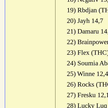
19) Rbdjan (T
20) Jayh 14,7
21) Damaru 14
22) Brainpower
23) Flex (THC)
24) Soumia Ab
25) Winne 12,
26) Rocks (TH
27) Fresku 12,
28) Lucky Luq