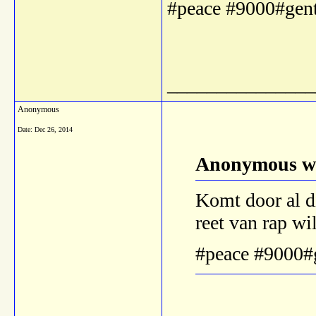
#peace #9000#gen
_______________
Anonymous
Date:
Dec 26, 2014
Anonymous wr
Komt door al di
reet van rap wi
#peace #9000#